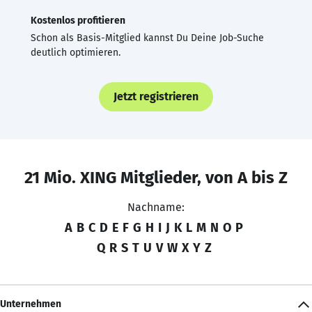
Kostenlos profitieren
Schon als Basis-Mitglied kannst Du Deine Job-Suche
deutlich optimieren.
Jetzt registrieren
21 Mio. XING Mitglieder, von A bis Z
Nachname:
A
B
C
D
E
F
G
H
I
J
K
L
M
N
O
P
Q
R
S
T
U
V
W
X
Y
Z
Unternehmen