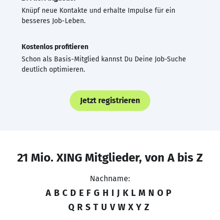
Knüpf neue Kontakte und erhalte Impulse für ein
besseres Job-Leben.
Kostenlos profitieren
Schon als Basis-Mitglied kannst Du Deine Job-Suche
deutlich optimieren.
Jetzt registrieren
21 Mio. XING Mitglieder, von A bis Z
Nachname:
A
B
C
D
E
F
G
H
I
J
K
L
M
N
O
P
Q
R
S
T
U
V
W
X
Y
Z