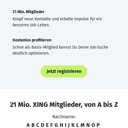
21 Mio. Mitglieder
Knüpf neue Kontakte und erhalte Impulse für ein
besseres Job-Leben.
Kostenlos profitieren
Schon als Basis-Mitglied kannst Du Deine Job-Suche
deutlich optimieren.
Jetzt registrieren
21 Mio. XING Mitglieder, von A bis Z
Nachname:
A
B
C
D
E
F
G
H
I
J
K
L
M
N
O
P