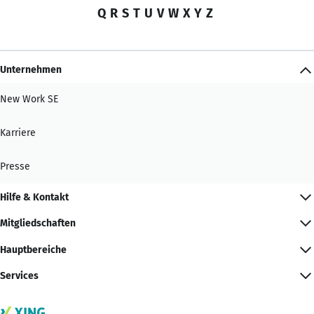
Q
R
S
T
U
V
W
X
Y
Z
Unternehmen
New Work SE
Karriere
Presse
Hilfe & Kontakt
Mitgliedschaften
Hauptbereiche
Services