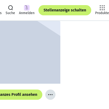
Stellenanzeige schalten
ts
Suche
Anmelden
Produkte
anzes Profil ansehen