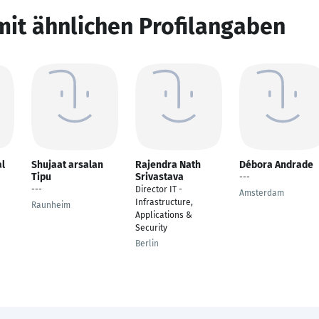
mit ähnlichen Profilangaben
l
Shujaat arsalan
Rajendra Nath
Débora Andrade
Tipu
Srivastava
---
---
Director IT -
Amsterdam
Infrastructure,
Raunheim
Applications &
Security
Berlin