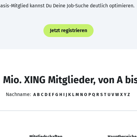
asis-Mitglied kannst Du Deine Job-Suche deutlich optimieren.
Jetzt registrieren
 Mio. XING Mitglieder, von A bi
Nachname:
A
B
C
D
E
F
G
H
I
J
K
L
M
N
O
P
Q
R
S
T
U
V
W
X
Y
Z
Mitgliedschaften
Hauptbereiche