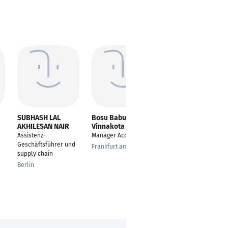
SUBHASH LAL
Bosu Babu
Arni Islam
AKHILESAN NAIR
Vinnakota
Scrum Master-
Assistenz-
Manager Accounts
Working Student
Geschäftsführer und
Frankfurt am Main
Ingolstadt
supply chain
Berlin