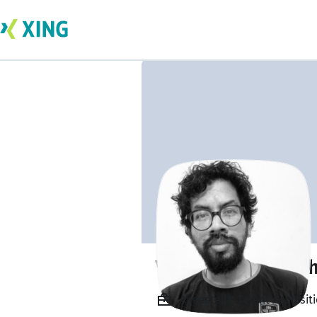
Vijeesh Viswanat
Angestellt, Talent Acquisit