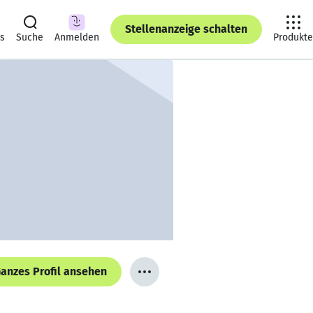
Stellenanzeige schalten
ts
Suche
Anmelden
Produkte
anzes Profil ansehen