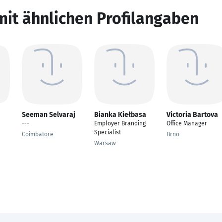
mit ähnlichen Profilangaben
Seeman Selvaraj
Bianka Kiełbasa
Victoria Bartova
---
Employer Branding
Office Manager
Specialist
Coimbatore
Brno
Warsaw