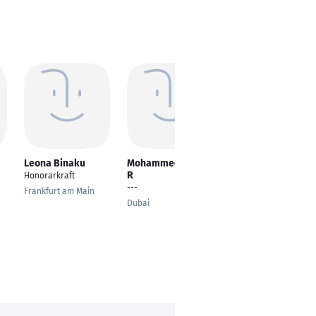
Leona Binaku
Mohammed Ameer
Anh Nguyen
R
Honorarkraft
Recruiting Specialist
---
Frankfurt am Main
Eximias GmbH
Dubai