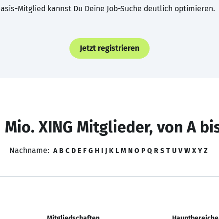
asis-Mitglied kannst Du Deine Job-Suche deutlich optimieren.
Jetzt registrieren
 Mio. XING Mitglieder, von A bi
Nachname:
A
B
C
D
E
F
G
H
I
J
K
L
M
N
O
P
Q
R
S
T
U
V
W
X
Y
Z
Mitgliedschaften
Hauptbereiche