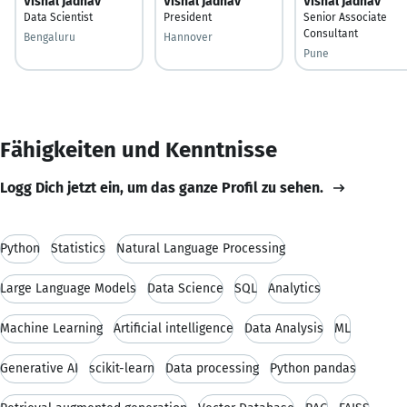
Vishal Jadhav
Vishal Jadhav
Vishal Jadhav
Data Scientist
President
Senior Associate
Consultant
Bengaluru
Hannover
Pune
Fähigkeiten und Kenntnisse
Logg Dich jetzt ein, um das ganze Profil zu sehen.
Python
Statistics
Natural Language Processing
Large Language Models
Data Science
SQL
Analytics
Machine Learning
Artificial intelligence
Data Analysis
ML
Generative AI
scikit-learn
Data processing
Python pandas