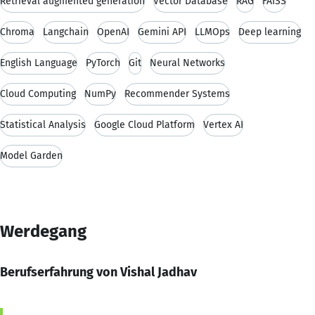
Retrieval augmented generation
Vector Database
RAG
FAISS
Chroma
Langchain
OpenAI
Gemini API
LLMOps
Deep learning
English Language
PyTorch
Git
Neural Networks
Cloud Computing
NumPy
Recommender Systems
Statistical Analysis
Google Cloud Platform
Vertex AI
Model Garden
Werdegang
Berufserfahrung von Vishal Jadhav