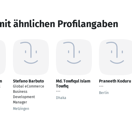
mit ähnlichen Profilangaben
n
Stefano Barbuto
Md. Towfiqul Islam
Praneeth Koduru
Towfiq
l
Global eCommerce
---
---
Business
Berlin
Development
Dhaka
Manager
Metzingen