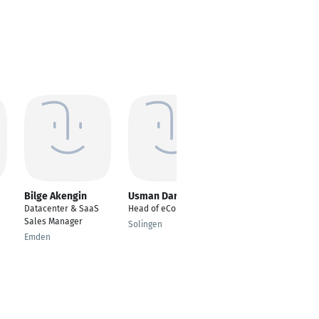
Bilge Akengin
Usman Dar
Sertac BILGI
Datacenter & SaaS
Head of eCommerce
Bürofachkraft
Sales Manager
Solingen
Mainz
Emden