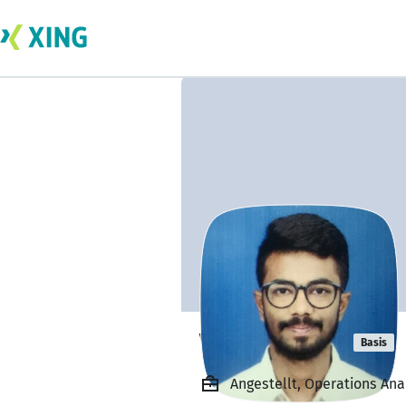
Vishnu Chagi
Basis
Angestellt, Operations Anal