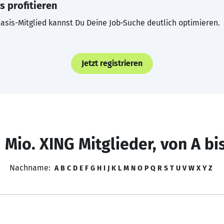
s profitieren
asis-Mitglied kannst Du Deine Job-Suche deutlich optimieren.
Jetzt registrieren
 Mio. XING Mitglieder, von A bi
Nachname:
A
B
C
D
E
F
G
H
I
J
K
L
M
N
O
P
Q
R
S
T
U
V
W
X
Y
Z