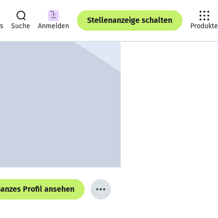
Stellenanzeige schalten
ts
Suche
Anmelden
Produkte
anzes Profil ansehen