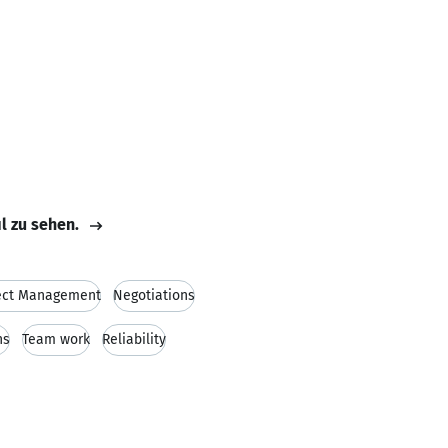
il zu sehen.
ect Management
Negotiations
ns
Team work
Reliability