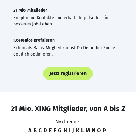
21 Mio. Mitglieder
Knüpf neue Kontakte und erhalte Impulse für ein
besseres Job-Leben.
Kostenlos profitieren
Schon als Basis-Mitglied kannst Du Deine Job-Suche
deutlich optimieren.
Jetzt registrieren
21 Mio. XING Mitglieder, von A bis Z
Nachname:
A
B
C
D
E
F
G
H
I
J
K
L
M
N
O
P