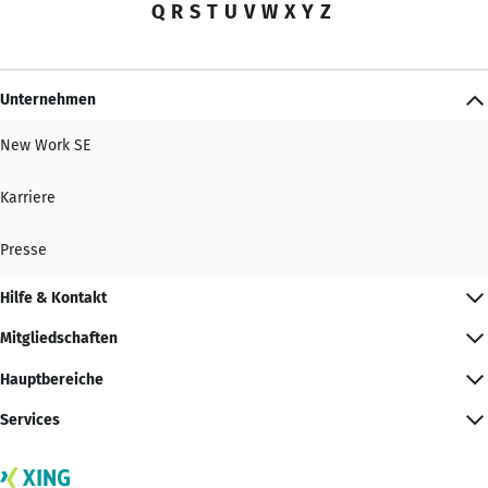
Q
R
S
T
U
V
W
X
Y
Z
Unternehmen
New Work SE
Karriere
Presse
Hilfe & Kontakt
Mitgliedschaften
Hauptbereiche
Services