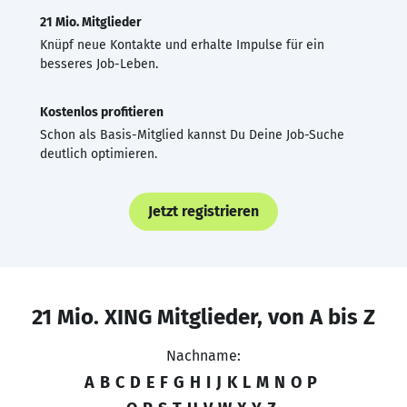
21 Mio. Mitglieder
Knüpf neue Kontakte und erhalte Impulse für ein
besseres Job-Leben.
Kostenlos profitieren
Schon als Basis-Mitglied kannst Du Deine Job-Suche
deutlich optimieren.
Jetzt registrieren
21 Mio. XING Mitglieder, von A bis Z
Nachname:
A
B
C
D
E
F
G
H
I
J
K
L
M
N
O
P