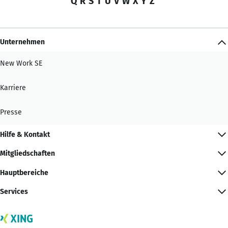
Q
R
S
T
U
V
W
X
Y
Z
Unternehmen
New Work SE
Karriere
Presse
Hilfe & Kontakt
Mitgliedschaften
Hauptbereiche
Services