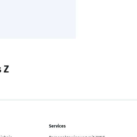
s Z
Services