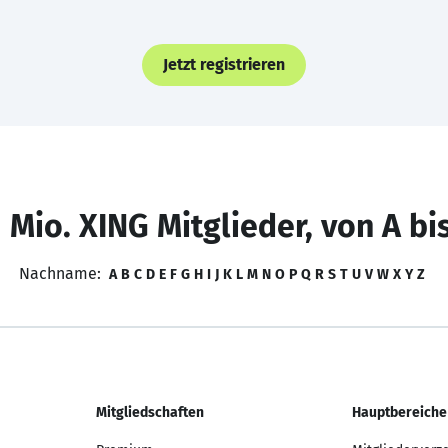
Jetzt registrieren
 Mio. XING Mitglieder, von A bi
Nachname:
A
B
C
D
E
F
G
H
I
J
K
L
M
N
O
P
Q
R
S
T
U
V
W
X
Y
Z
Mitgliedschaften
Hauptbereiche