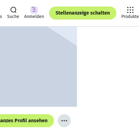
Stellenanzeige schalten
ts
Suche
Anmelden
Produkte
anzes Profil ansehen