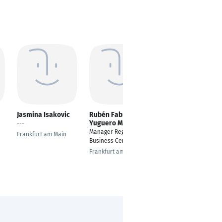
Jasmina Isakovic
Rubén Fabra
Pinar Duran
Yuguero MBA
---
Internal
Manager Regional
Communications
Frankfurt am Main
Business Center
Specialist
Frankfurt am Main
Munich