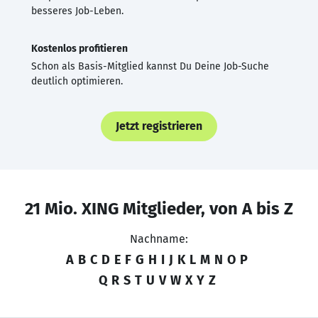
besseres Job-Leben.
Kostenlos profitieren
Schon als Basis-Mitglied kannst Du Deine Job-Suche
deutlich optimieren.
Jetzt registrieren
21 Mio. XING Mitglieder, von A bis Z
Nachname:
A
B
C
D
E
F
G
H
I
J
K
L
M
N
O
P
Q
R
S
T
U
V
W
X
Y
Z