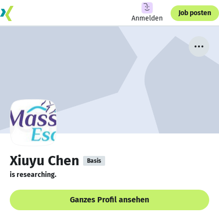
Job posten
Anmelden
Xiuyu Chen
Basis
is researching.
Ganzes Profil ansehen