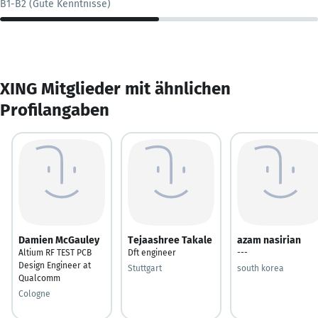
B1-B2 (Gute Kenntnisse)
XING Mitglieder mit ähnlichen
Profilangaben
Damien McGauley
Tejaashree Takale
azam nasirian
Altium RF TEST PCB
Dft engineer
---
Design Engineer at
Stuttgart
south korea
Qualcomm
Cologne