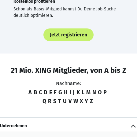
Kostenlos profitieren
Schon als Basis-Mitglied kannst Du Deine Job-Suche
deutlich optimieren.
Jetzt registrieren
21 Mio. XING Mitglieder, von A bis Z
Nachname:
A
B
C
D
E
F
G
H
I
J
K
L
M
N
O
P
Q
R
S
T
U
V
W
X
Y
Z
Unternehmen