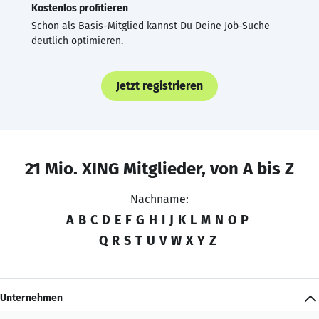
Kostenlos profitieren
Schon als Basis-Mitglied kannst Du Deine Job-Suche
deutlich optimieren.
Jetzt registrieren
21 Mio. XING Mitglieder, von A bis Z
Nachname:
A
B
C
D
E
F
G
H
I
J
K
L
M
N
O
P
Q
R
S
T
U
V
W
X
Y
Z
Unternehmen