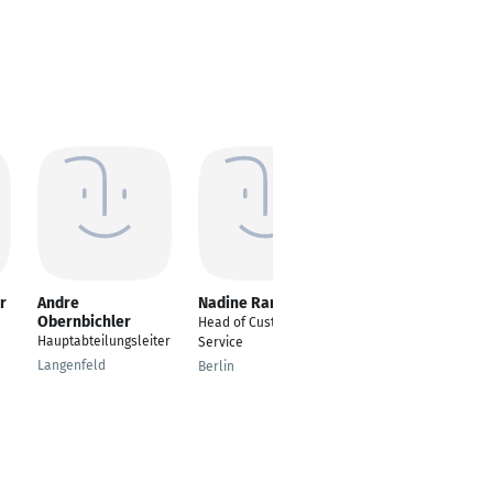
r
Andre
Nadine Rank
Marion Ellger
Obernbichler
Head of Customer
Leiterin Customer
Hauptabteilungsleiter
Service
Service
Langenfeld
Berlin
Nürnberg