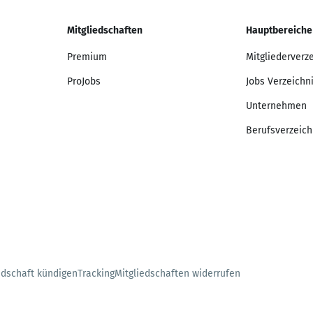
Mitgliedschaften
Hauptbereiche
Premium
Mitgliederverz
ProJobs
Jobs Verzeichn
Unternehmen
Berufsverzeich
edschaft kündigen
Tracking
Mitgliedschaften widerrufen