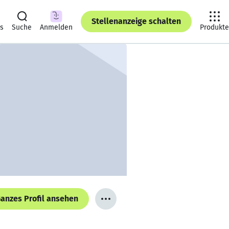
Stellenanzeige schalten
ts
Suche
Anmelden
Produkte
anzes Profil ansehen