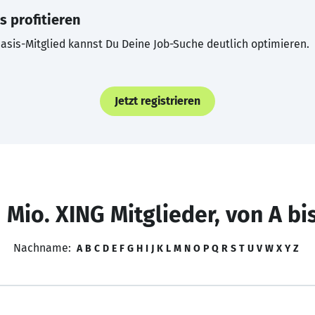
s profitieren
asis-Mitglied kannst Du Deine Job-Suche deutlich optimieren.
Jetzt registrieren
 Mio. XING Mitglieder, von A bi
Nachname:
A
B
C
D
E
F
G
H
I
J
K
L
M
N
O
P
Q
R
S
T
U
V
W
X
Y
Z