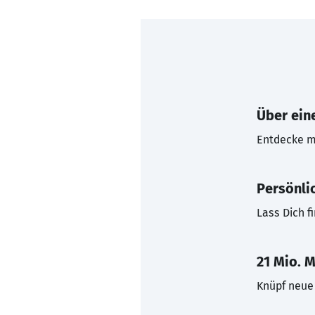
Über eine
Entdecke mi
Persönli
Lass Dich f
21 Mio. M
Knüpf neue 