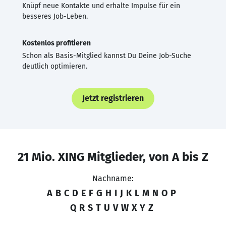
Knüpf neue Kontakte und erhalte Impulse für ein
besseres Job-Leben.
Kostenlos profitieren
Schon als Basis-Mitglied kannst Du Deine Job-Suche
deutlich optimieren.
Jetzt registrieren
21 Mio. XING Mitglieder, von A bis Z
Nachname:
A
B
C
D
E
F
G
H
I
J
K
L
M
N
O
P
Q
R
S
T
U
V
W
X
Y
Z