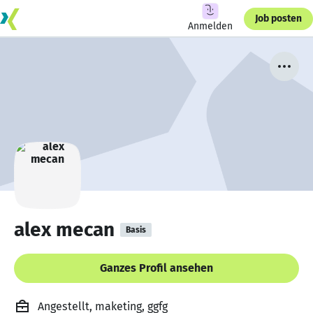
Job posten
Anmelden
alex mecan
Basis
Ganzes Profil ansehen
Angestellt, maketing, ggfg