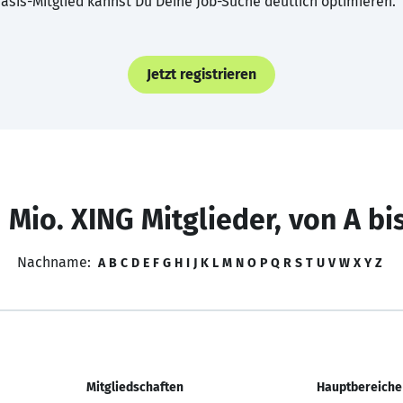
asis-Mitglied kannst Du Deine Job-Suche deutlich optimieren.
Jetzt registrieren
 Mio. XING Mitglieder, von A bi
Nachname:
A
B
C
D
E
F
G
H
I
J
K
L
M
N
O
P
Q
R
S
T
U
V
W
X
Y
Z
Mitgliedschaften
Hauptbereiche