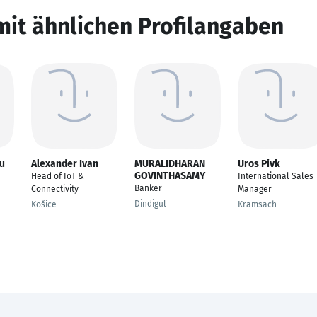
mit ähnlichen Profilangaben
u
Alexander Ivan
MURALIDHARAN
Uros Pivk
GOVINTHASAMY
Head of IoT &
International Sales
Banker
Connectivity
Manager
Dindigul
Košice
Kramsach