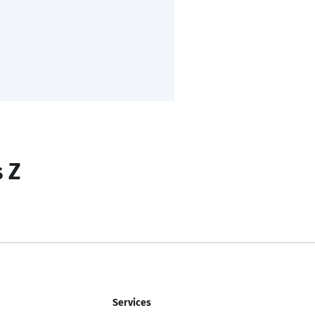
s Z
Services