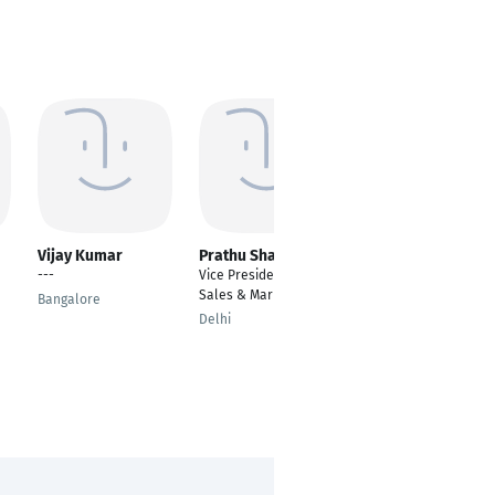
Vijay Kumar
Prathu Sharma
Sertac BILGI
---
Vice President (VP),
Bürofachkraft
Sales & Marketing
Bangalore
Mainz
Delhi