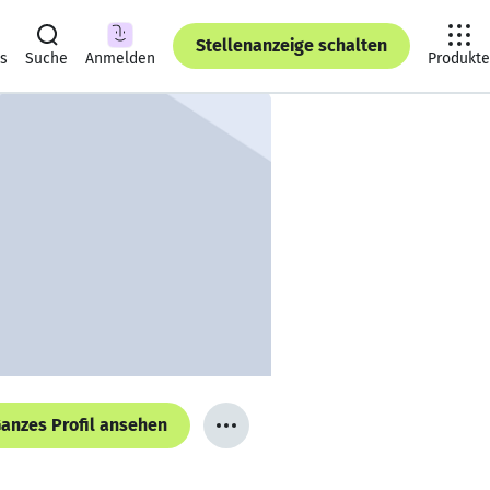
Stellenanzeige schalten
ts
Suche
Anmelden
Produkte
anzes Profil ansehen