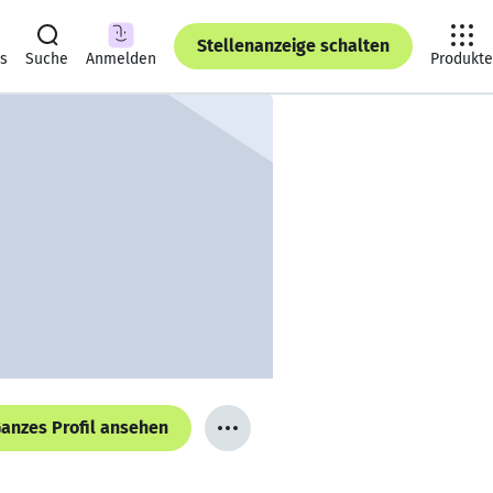
Stellenanzeige schalten
ts
Suche
Anmelden
Produkte
anzes Profil ansehen