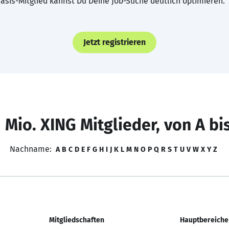
asis-Mitglied kannst Du Deine Job-Suche deutlich optimieren.
Jetzt registrieren
 Mio. XING Mitglieder, von A bi
Nachname:
A
B
C
D
E
F
G
H
I
J
K
L
M
N
O
P
Q
R
S
T
U
V
W
X
Y
Z
Mitgliedschaften
Hauptbereiche