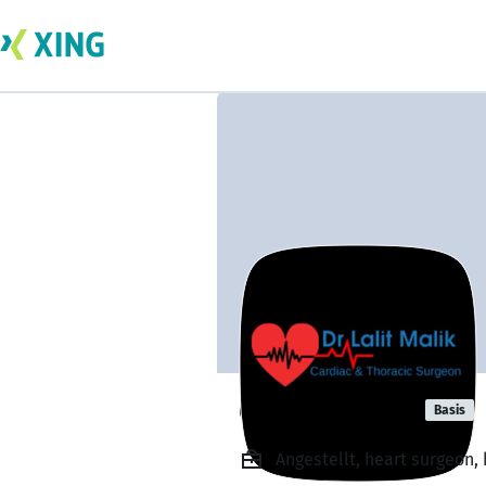
dr.Lalit Malik
Basis
Angestellt, heart surgeon,