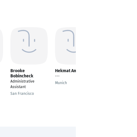
Brooke
Hekmat Amin
Luca Cipollini
Bobincheck
---
Sales and Marketing
Administrative
Manager
Munich
Assistant
Giussano
San Francisco