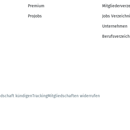
Premium
Mitgliederverz
ProJobs
Jobs Verzeichn
Unternehmen
Berufsverzeich
edschaft kündigen
Tracking
Mitgliedschaften widerrufen