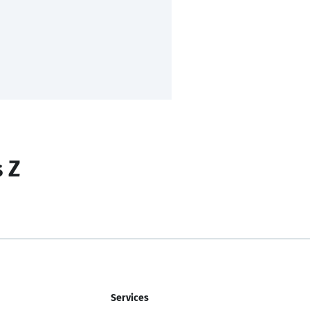
s Z
Services