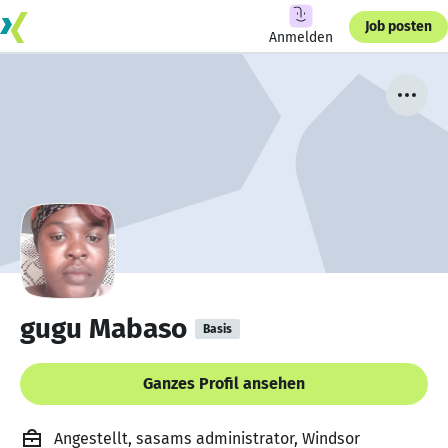
Job posten
Anmelden
gugu Mabaso
Basis
Ganzes Profil ansehen
Angestellt, sasams administrator, Windsor