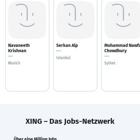
Navaneeth
Serkan Alp
Mohammad Nawfa
Krishnan
Chowdhury
---
---
---
Istanbul
Munich
Sylhet
XING – Das Jobs-Netzwerk
Über eine Million Jobs