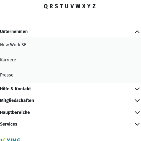
Q
R
S
T
U
V
W
X
Y
Z
Unternehmen
New Work SE
Karriere
Presse
Hilfe & Kontakt
Mitgliedschaften
Hauptbereiche
Services