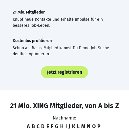
21 Mio. Mitglieder
Knüpf neue Kontakte und erhalte Impulse für ein
besseres Job-Leben.
Kostenlos profitieren
Schon als Basis-Mitglied kannst Du Deine Job-Suche
deutlich optimieren.
Jetzt registrieren
21 Mio. XING Mitglieder, von A bis Z
Nachname:
A
B
C
D
E
F
G
H
I
J
K
L
M
N
O
P