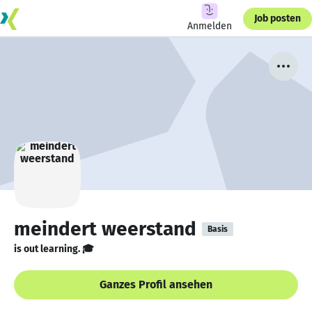
Job posten
Anmelden
meindert weerstand
Basis
is out learning. 🎓
Ganzes Profil ansehen