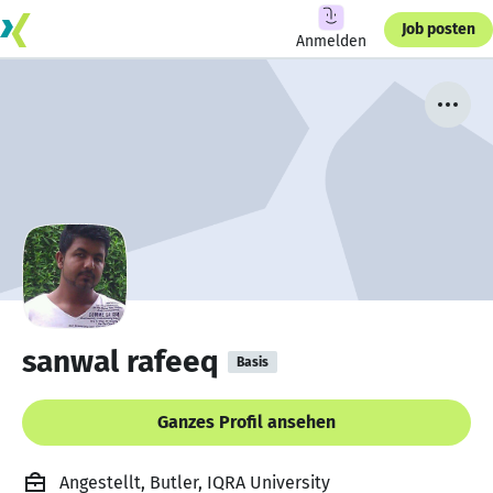
Job posten
Anmelden
sanwal rafeeq
Basis
Ganzes Profil ansehen
Angestellt, Butler, IQRA University