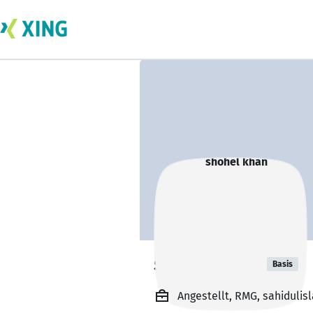
shohel khan
Basis
Angestellt, RMG, sahidulis