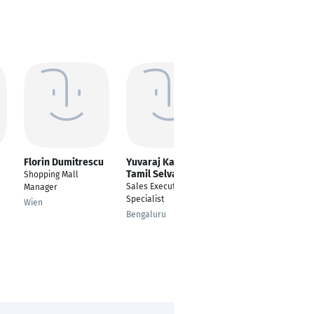
Florin Dumitrescu
Yuvaraj Karthick
Moiez Babar
Tamil Selvan
Shopping Mall
Business
Sales Executive
Manager
Development & Sales
Specialist
Wien
Munich
Bengaluru