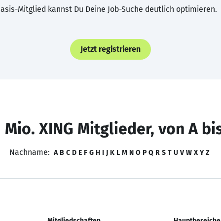
asis-Mitglied kannst Du Deine Job-Suche deutlich optimieren.
Jetzt registrieren
 Mio. XING Mitglieder, von A bi
Nachname:
A
B
C
D
E
F
G
H
I
J
K
L
M
N
O
P
Q
R
S
T
U
V
W
X
Y
Z
Mitgliedschaften
Hauptbereiche