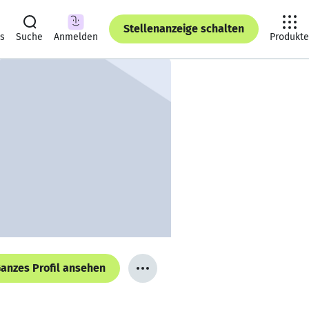
Stellenanzeige schalten
ts
Suche
Anmelden
Produkte
anzes Profil ansehen