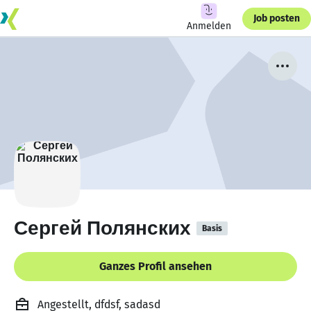
Job posten
Anmelden
Сергей Полянских
Basis
Ganzes Profil ansehen
Angestellt, dfdsf, sadasd