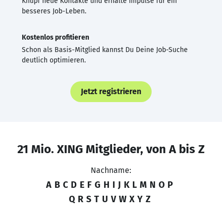
Knüpf neue Kontakte und erhalte Impulse für ein
besseres Job-Leben.
Kostenlos profitieren
Schon als Basis-Mitglied kannst Du Deine Job-Suche
deutlich optimieren.
Jetzt registrieren
21 Mio. XING Mitglieder, von A bis Z
Nachname:
A
B
C
D
E
F
G
H
I
J
K
L
M
N
O
P
Q
R
S
T
U
V
W
X
Y
Z