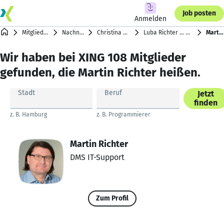
Job posten
Anmelden
Mitgliederverzeichnis
Nachnamen mit R
Christina Reuß … Ralf Riem
Luba Richter … Melissa Po Peng Richter
Martin Richter
Wir haben bei XING 108 Mitglieder
gefunden, die Martin Richter heißen.
Stadt
Beruf
Jetzt
finden
z. B. Hamburg
z. B. Programmierer
Martin Richter
DMS IT-Support
Zum Profil