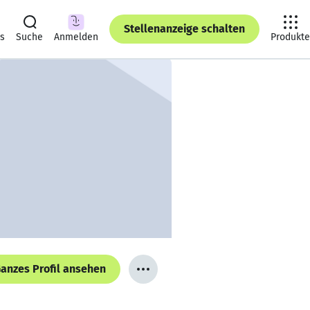
Stellenanzeige schalten
ts
Suche
Anmelden
Produkte
anzes Profil ansehen