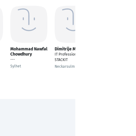
Mohammad Nawfal
Dimitrije Milosevic
Zorain Hassan
Chowdhury
IT Professional
Tax Assistant -
---
STACKIT
Expatriate UK and US
Tax & P11D
Sylhet
Neckarsulm
Frankfurt am Main