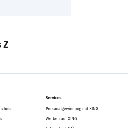
s Z
Services
eichnis
Personalgewinnung mit XING
is
Werben auf XING