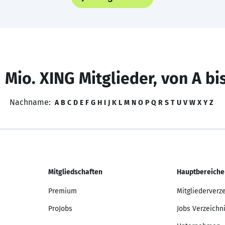
 Mio. XING Mitglieder, von A bi
Nachname:
A
B
C
D
E
F
G
H
I
J
K
L
M
N
O
P
Q
R
S
T
U
V
W
X
Y
Z
Mitgliedschaften
Hauptbereiche
Premium
Mitgliederverz
ProJobs
Jobs Verzeichn