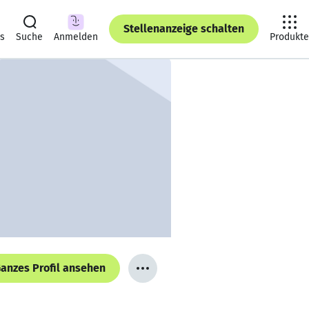
Stellenanzeige schalten
ts
Suche
Anmelden
Produkte
anzes Profil ansehen