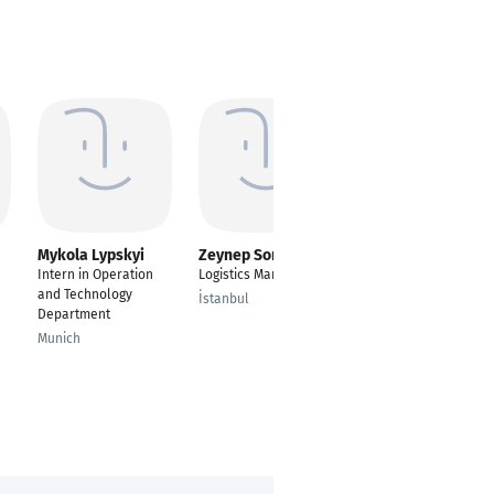
Mykola Lypskyi
Zeynep Son
Pradeep
Chakravarthy
Intern in Operation
Logistics Manager
Ashokan
and Technology
İstanbul
Senior Project
Department
Manager
Munich
Munich