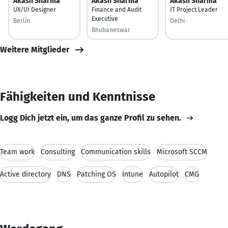
Akash Sharma
Akash Sharma
Akash Sharma
UX/UI Designer
Finance and Audit
IT Project Leader
Executive
Berlin
Delhi
Bhubaneswar
Weitere Mitglieder
Fähigkeiten und Kenntnisse
Logg Dich jetzt ein, um das ganze Profil zu sehen.
Team work
Consulting
Communication skills
Microsoft SCCM
Active directory
DNS
Patching OS
Intune
Autopilot
CMG