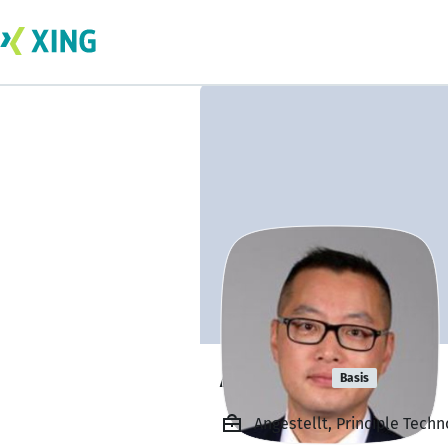
Alex Yip
Basis
Angestellt, Principle Techn