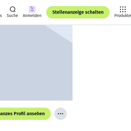
Stellenanzeige schalten
ts
Suche
Anmelden
Produkte
anzes Profil ansehen