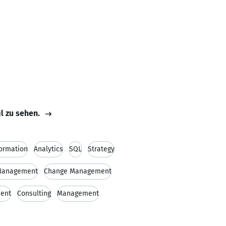
il zu sehen.
formation
Analytics
SQL
Strategy
 Management
Change Management
ent
Consulting
Management