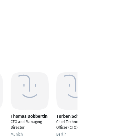
Thomas Dobbertin
Torben Schwellnus
Abdessamad
Achabak
CEO and Managing
Chief Technology
Design & Marketing
Director
Officer (CTO)
(Digital & Web Dev.)
Munich
Berlin
Dubai