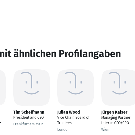
mit ähnlichen Profilangaben
a
Tim Scheffmann
Julian Wood
Jürgen Kaiser
President and CEO
Vice Chair, Board of
Managing Partner |
-
Trustees
Interim CFO/CRO
Frankfurt am Main
London
Wien