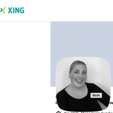
Almut Liss
Basis
Ready für den Wechsel: Mit Po