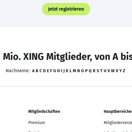
Jetzt registrieren
 Mio. XING Mitglieder, von A bi
Nachname:
A
B
C
D
E
F
G
H
I
J
K
L
M
N
O
P
Q
R
S
T
U
V
W
X
Y
Z
Mitgliedschaften
Hauptbereiche
Premium
Mitgliederverz