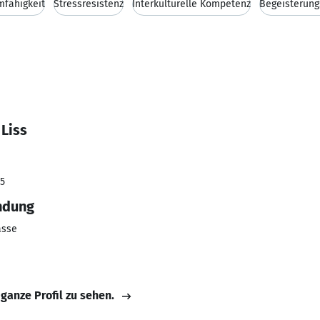
mfähigkeit
Stressresistenz
Interkulturelle Kompetenz
Begeisterung
Liss
25
ndung
asse
 ganze Profil zu sehen.