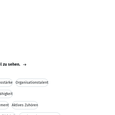
il zu sehen.
sstärke
Organisationstalent
ähigkeit
ement
Aktives Zuhören