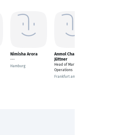
Nimisha Arora
Anmol Chand-
Jitendra Maurya
Jüttner
---
---
Head of Marketing
Hamburg
Munich
Operations
Frankfurt am Main