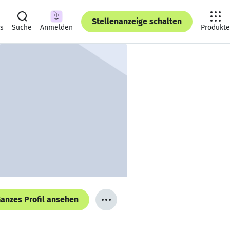
Stellenanzeige schalten
ts
Suche
Anmelden
Produkte
anzes Profil ansehen