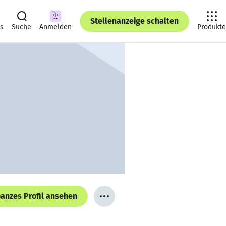
Stellenanzeige schalten
ts
Suche
Anmelden
Produkte
anzes Profil ansehen