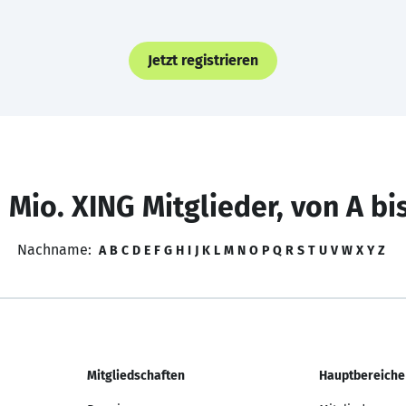
Jetzt registrieren
 Mio. XING Mitglieder, von A bi
Nachname:
A
B
C
D
E
F
G
H
I
J
K
L
M
N
O
P
Q
R
S
T
U
V
W
X
Y
Z
Mitgliedschaften
Hauptbereiche