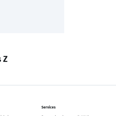
s Z
Services