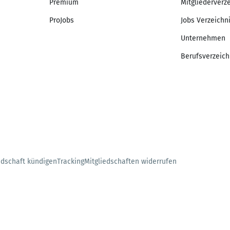
Premium
Mitgliederverz
ProJobs
Jobs Verzeichn
Unternehmen
Berufsverzeich
edschaft kündigen
Tracking
Mitgliedschaften widerrufen