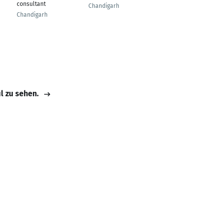
consultant
Chandigarh
CHURU
Chandigarh
il zu sehen.