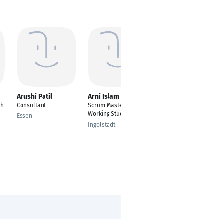
Arushi Patil
Arni Islam
Kevin West
th
Consultant
Scrum Master-
Postman
Working Student
Essen
Holzbunge
Ingolstadt