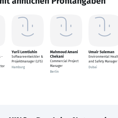
mit ähnlichen Profilangaben
Yurii Lemtiuhin
Mahmoud Amani
Umair Suleman
Chekani
 -
Softwareentwickler &
Environmental Heal
Commercial Project
Projektmanager (LFS)
and Safety Manager
Manager
ctor
Hamburg
Dubai
Berlin