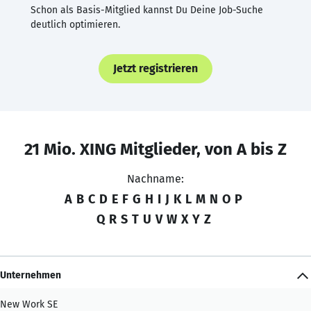
Schon als Basis-Mitglied kannst Du Deine Job-Suche
deutlich optimieren.
Jetzt registrieren
21 Mio. XING Mitglieder, von A bis Z
Nachname:
A
B
C
D
E
F
G
H
I
J
K
L
M
N
O
P
Q
R
S
T
U
V
W
X
Y
Z
Unternehmen
New Work SE