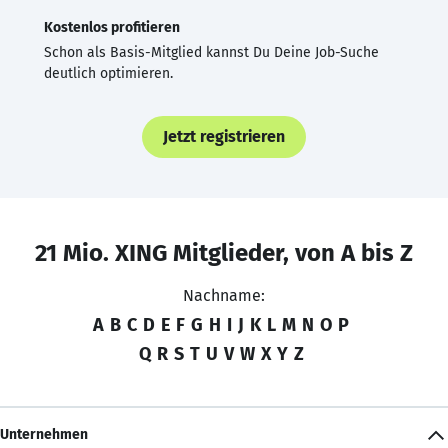
Kostenlos profitieren
Schon als Basis-Mitglied kannst Du Deine Job-Suche
deutlich optimieren.
Jetzt registrieren
21 Mio. XING Mitglieder, von A bis Z
Nachname:
A
B
C
D
E
F
G
H
I
J
K
L
M
N
O
P
Q
R
S
T
U
V
W
X
Y
Z
Unternehmen