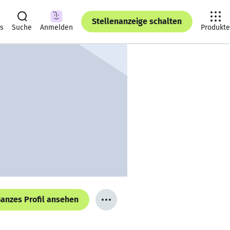
Stellenanzeige schalten
ts
Suche
Anmelden
Produkte
anzes Profil ansehen