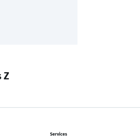
s Z
Services