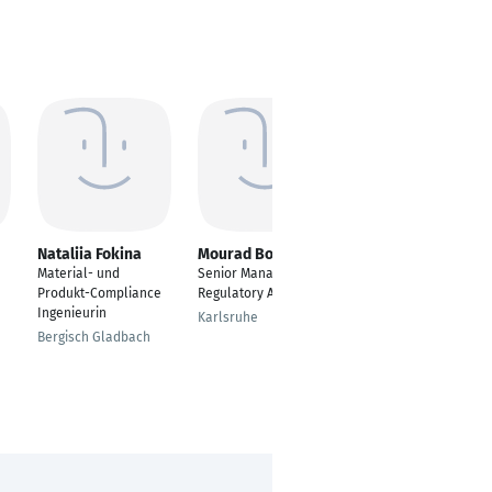
Nataliia Fokina
Mourad Boukhris
Ann-Kathrin Kiefer
Material- und
Senior Manager,
Regulatory Affairs
Produkt-Compliance
Regulatory Affairs
Manager
Ingenieurin
Karlsruhe
Tuttlingen
Bergisch Gladbach