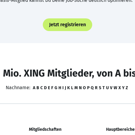
asis-Mitglied kannst Du Deine Job-Suche deutlich optimieren.
Jetzt registrieren
 Mio. XING Mitglieder, von A bi
Nachname:
A
B
C
D
E
F
G
H
I
J
K
L
M
N
O
P
Q
R
S
T
U
V
W
X
Y
Z
Mitgliedschaften
Hauptbereiche