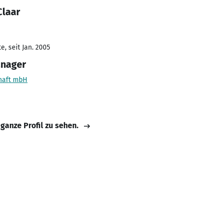
Claar
, seit Jan. 2005
anager
haft mbH
 ganze Profil zu sehen.