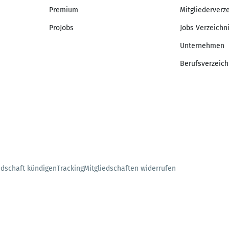
Premium
Mitgliederverz
ProJobs
Jobs Verzeichn
Unternehmen
Berufsverzeich
edschaft kündigen
Tracking
Mitgliedschaften widerrufen