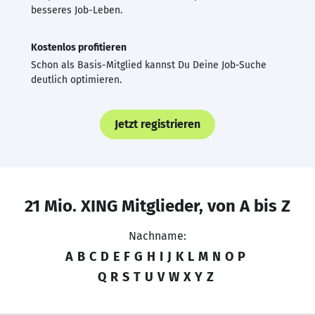
besseres Job-Leben.
Kostenlos profitieren
Schon als Basis-Mitglied kannst Du Deine Job-Suche
deutlich optimieren.
Jetzt registrieren
21 Mio. XING Mitglieder, von A bis Z
Nachname:
A
B
C
D
E
F
G
H
I
J
K
L
M
N
O
P
Q
R
S
T
U
V
W
X
Y
Z