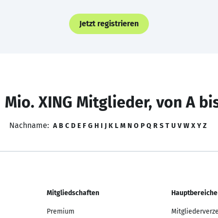
Jetzt registrieren
 Mio. XING Mitglieder, von A bi
Nachname:
A
B
C
D
E
F
G
H
I
J
K
L
M
N
O
P
Q
R
S
T
U
V
W
X
Y
Z
Mitgliedschaften
Hauptbereiche
Premium
Mitgliederverz