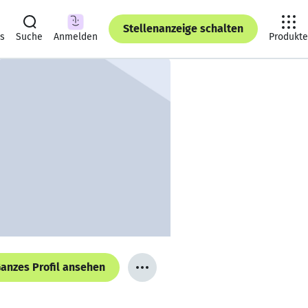
Stellenanzeige schalten
ts
Suche
Anmelden
Produkte
anzes Profil ansehen