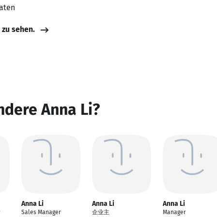
aaten
e zu sehen.
ndere Anna Li?
Anna Li
Anna Li
Anna Li
r
Sales Manager
企业主
Manager