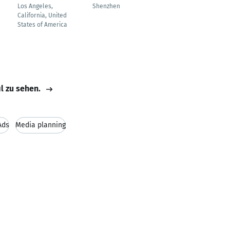
Los Angeles,
Shenzhen
北京
California, United
States of America
il zu sehen.
Ads
Media planning