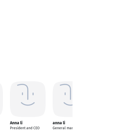
Anna li
anna li
Anna Li
President and CEO
General manager
Consultant assitant