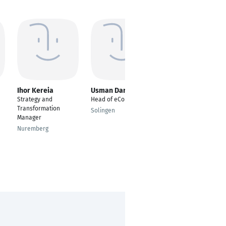
Ihor Kereia
Usman Dar
Yasir Abbasi
Strategy and
Head of eCommerce
Senior Business
Transformation
Development
Solingen
Manager
Executive / Key
Account Manager
Nuremberg
Ingolstadt