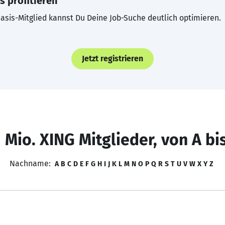
s profitieren
asis-Mitglied kannst Du Deine Job-Suche deutlich optimieren.
Jetzt registrieren
 Mio. XING Mitglieder, von A bi
Nachname:
A
B
C
D
E
F
G
H
I
J
K
L
M
N
O
P
Q
R
S
T
U
V
W
X
Y
Z