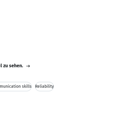
il zu sehen.
unication skills
Reliability