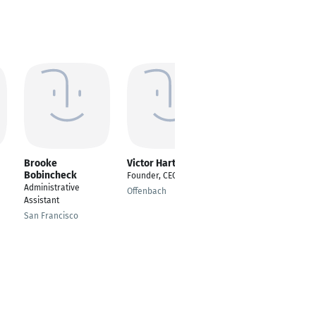
Brooke
Victor Hartmann
Towfiqul Islam
Bobincheck
Towfiq
Founder, CEO
Administrative
---
Offenbach
Assistant
Dhaka
San Francisco