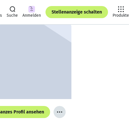
Stellenanzeige schalten
ts
Suche
Anmelden
Produkte
anzes Profil ansehen