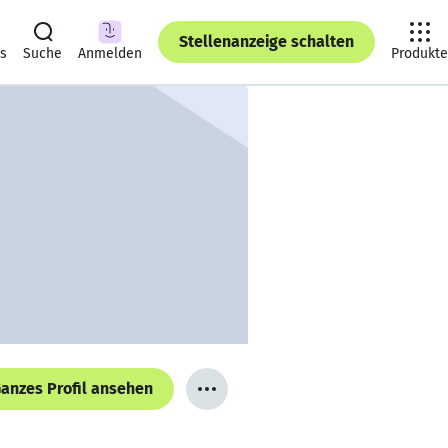
Stellenanzeige schalten
ts
Suche
Anmelden
Produkte
anzes Profil ansehen