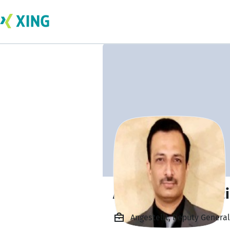
Asif Saleem Ghazi
Angestellt, Deputy Genera