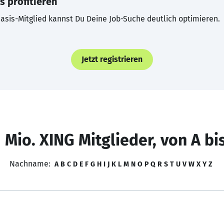
s profitieren
asis-Mitglied kannst Du Deine Job-Suche deutlich optimieren.
Jetzt registrieren
 Mio. XING Mitglieder, von A bi
Nachname:
A
B
C
D
E
F
G
H
I
J
K
L
M
N
O
P
Q
R
S
T
U
V
W
X
Y
Z