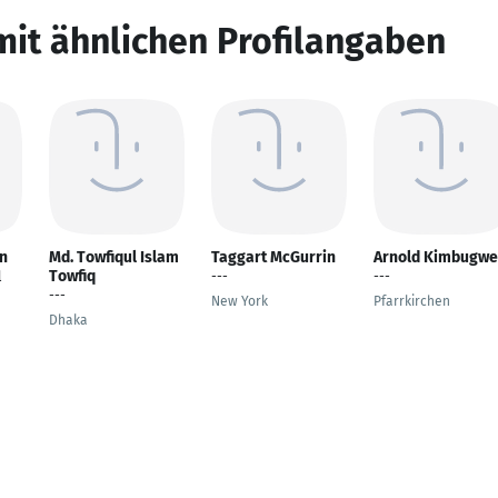
mit ähnlichen Profilangaben
n
Md. Towfiqul Islam
Taggart McGurrin
Arnold Kimbugwe
Towfiq
l
---
---
---
New York
Pfarrkirchen
Dhaka