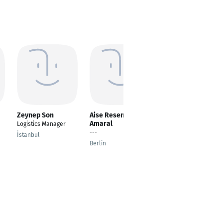
Zeynep Son
Aise Resende
Yasir Abbasi
Amaral
Logistics Manager
Senior Business
---
Development
İstanbul
Executive / Key
Berlin
Account Manager
Ingolstadt