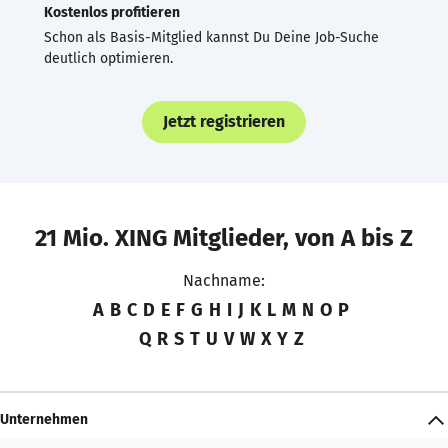
Kostenlos profitieren
Schon als Basis-Mitglied kannst Du Deine Job-Suche
deutlich optimieren.
Jetzt registrieren
21 Mio. XING Mitglieder, von A bis Z
Nachname:
A
B
C
D
E
F
G
H
I
J
K
L
M
N
O
P
Q
R
S
T
U
V
W
X
Y
Z
Unternehmen