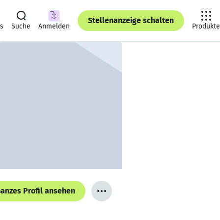
Stellenanzeige schalten
ts
Suche
Anmelden
Produkte
anzes Profil ansehen