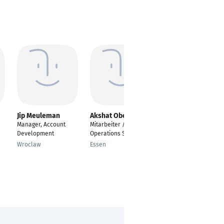
Jip Meuleman
Akshat Oberoi
Luc van der Blij
Manager, Account
Mitarbeiter /
Manager Sales &
Development
Operations Staff
Operations
Wroclaw
Essen
Amsterdam