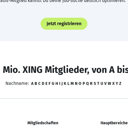
asis-Mitglied kannst Du Deine Job-Suche deutlich optimieren.
Jetzt registrieren
 Mio. XING Mitglieder, von A bi
Nachname:
A
B
C
D
E
F
G
H
I
J
K
L
M
N
O
P
Q
R
S
T
U
V
W
X
Y
Z
Mitgliedschaften
Hauptbereiche