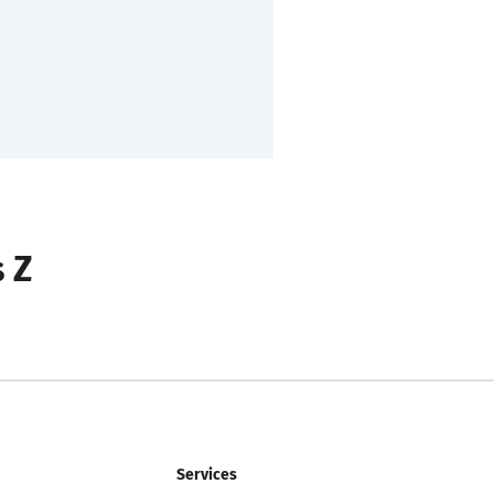
s Z
Services