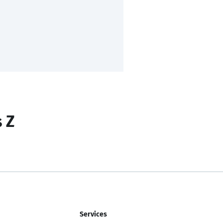
s Z
Services