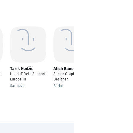
Tarik Hodžić
Atish Banerjee
Ishaq Shaik
n
Head IT Field Support
Senior Graphic
---
Europe III
Designer
Berlin
Sarajevo
Berlin