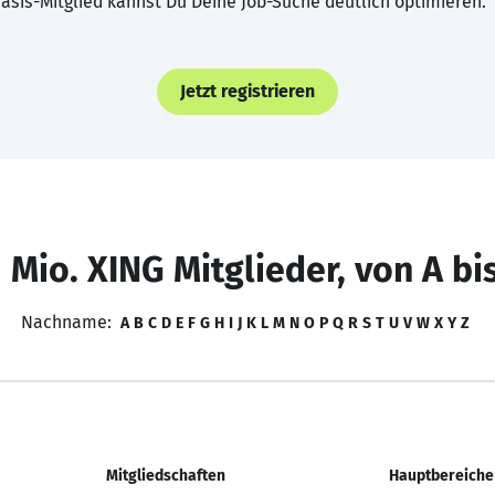
asis-Mitglied kannst Du Deine Job-Suche deutlich optimieren.
Jetzt registrieren
 Mio. XING Mitglieder, von A bi
Nachname:
A
B
C
D
E
F
G
H
I
J
K
L
M
N
O
P
Q
R
S
T
U
V
W
X
Y
Z
Mitgliedschaften
Hauptbereiche