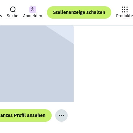
Stellenanzeige schalten
ts
Suche
Anmelden
Produkte
anzes Profil ansehen