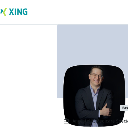
Chris Naassana
Bas
Angestellt, Medicare Specia