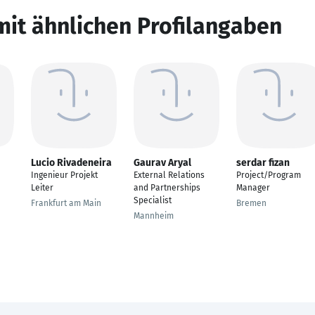
mit ähnlichen Profilangaben
Lucio Rivadeneira
Gaurav Aryal
serdar fizan
Ingenieur Projekt
External Relations
Project/Program
Leiter
and Partnerships
Manager
Specialist
Frankfurt am Main
Bremen
Mannheim