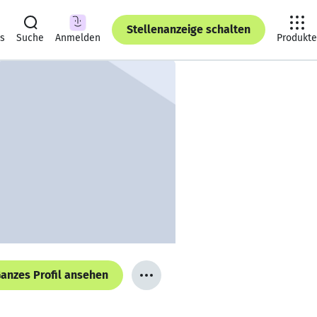
Stellenanzeige schalten
ts
Suche
Anmelden
Produkte
anzes Profil ansehen