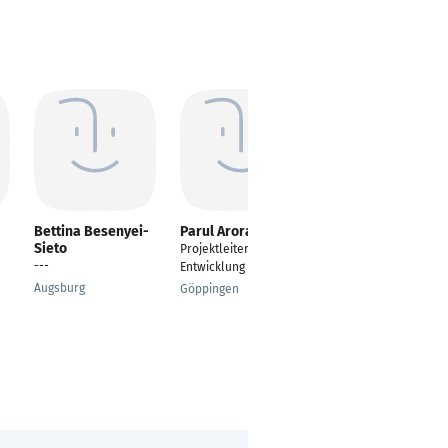
Bettina Besenyei-
Parul Arora
Mujahid Akhtar
Sieto
Projektleiter
Project Control
---
Entwicklung
Manager | Project
Controller
Augsburg
Göppingen
Gießen