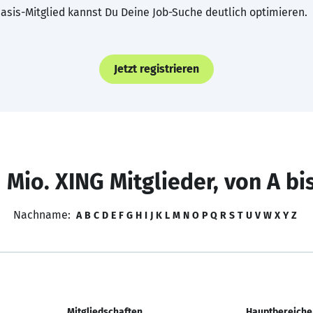
asis-Mitglied kannst Du Deine Job-Suche deutlich optimieren.
Jetzt registrieren
 Mio. XING Mitglieder, von A bi
Nachname:
A
B
C
D
E
F
G
H
I
J
K
L
M
N
O
P
Q
R
S
T
U
V
W
X
Y
Z
Mitgliedschaften
Hauptbereiche