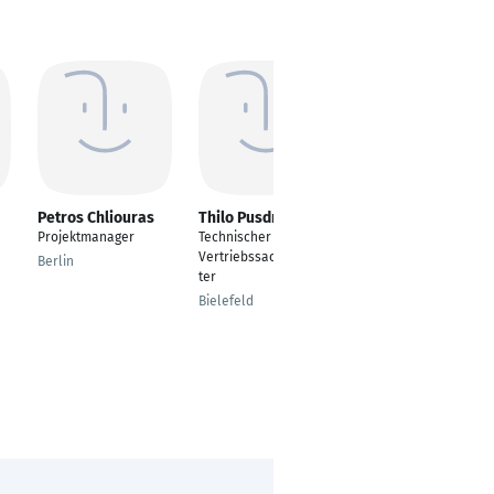
Petros Chliouras
Thilo Pusdrowski
Eduardo Correia
Projektmanager
Technischer
SAP S/4Hana
Vertriebssachbearbei
Fachmodul "MM"
Berlin
ter
Materials
Management
Bielefeld
(Materialwirtschaft &
Logistik)
Witten