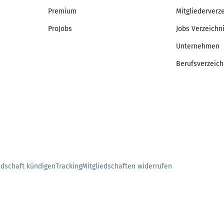
Premium
Mitgliederverz
ProJobs
Jobs Verzeichn
Unternehmen
Berufsverzeich
edschaft kündigen
Tracking
Mitgliedschaften widerrufen