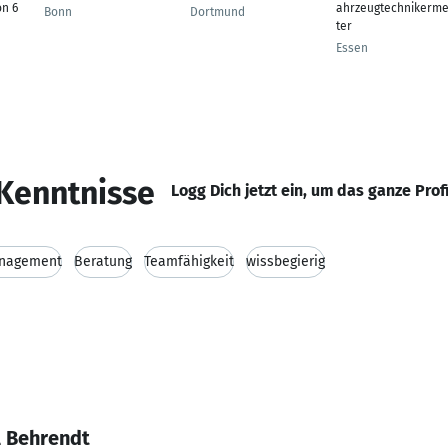
on 6
ahrzeugtechnikerme
Bonn
Dortmund
ter
Essen
Kenntnisse
Logg Dich jetzt ein, um das ganze Prof
anagement
Beratung
Teamfähigkeit
wissbegierig
l Behrendt