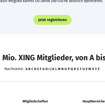
asis-Mitglied kannst Du Deine Job-Suche deutlich optimieren.
Jetzt registrieren
 Mio. XING Mitglieder, von A bi
Nachname:
A
B
C
D
E
F
G
H
I
J
K
L
M
N
O
P
Q
R
S
T
U
V
W
X
Y
Z
Mitgliedschaften
Hauptbereiche