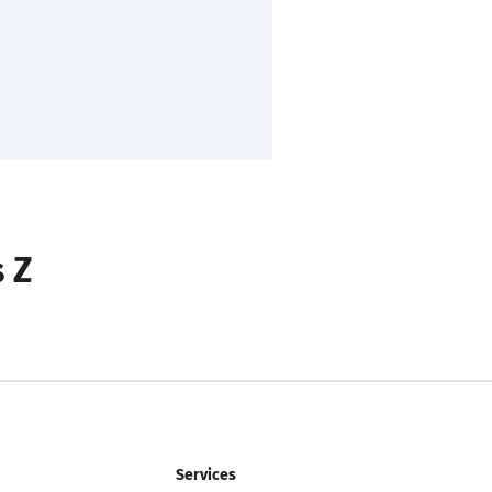
s Z
Services