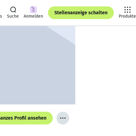
Stellenanzeige schalten
ts
Suche
Anmelden
Produkte
anzes Profil ansehen