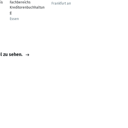
is
Fachbereichs
Kreuzlingen MU19
Frankfurt am Main
Kreditorenbuchhaltun
Promotion/ Aufstieg
g
Inter
Essen
Konstanz
il zu sehen.