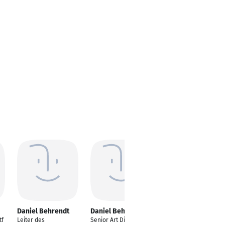
Daniel Behrendt
Daniel Behrendt
Daniel Behrendt
tf
Leiter des
Senior Art Director
Übungsleiter HSC