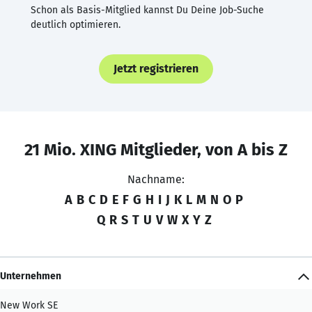
Schon als Basis-Mitglied kannst Du Deine Job-Suche
deutlich optimieren.
Jetzt registrieren
21 Mio. XING Mitglieder, von A bis Z
Nachname:
A
B
C
D
E
F
G
H
I
J
K
L
M
N
O
P
Q
R
S
T
U
V
W
X
Y
Z
Unternehmen
New Work SE