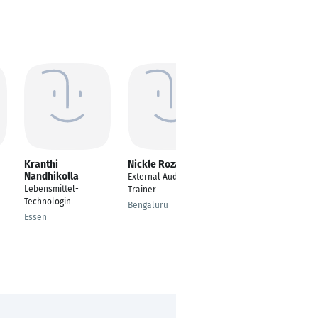
Kranthi
Nickle Rozar
Katerine Carrillo-
Nandhikolla
Castro
External Auditor &
Lebensmittel-
Project Manager
Trainer
Technologin
Bogota
Bengaluru
Essen