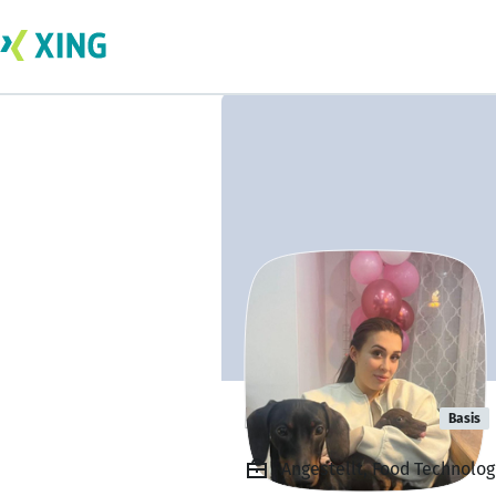
Eleanor Bonn
Basis
Angestellt, Food Technolog