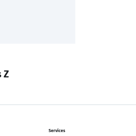
s Z
Services