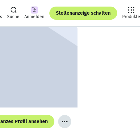
Stellenanzeige schalten
ts
Suche
Anmelden
Produkte
anzes Profil ansehen