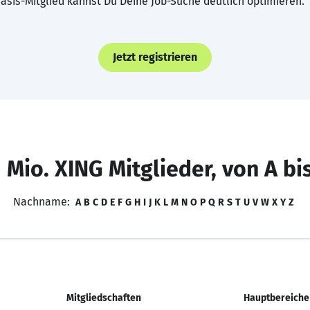
asis-Mitglied kannst Du Deine Job-Suche deutlich optimieren.
Jetzt registrieren
 Mio. XING Mitglieder, von A bi
Nachname:
A
B
C
D
E
F
G
H
I
J
K
L
M
N
O
P
Q
R
S
T
U
V
W
X
Y
Z
Mitgliedschaften
Hauptbereiche