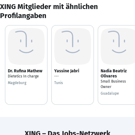
XING Mitglieder mit ähnlichen
Profilangaben
Dr. Rufina Mathew
Yassine Jabri
Nadia Beatriz
Olivares
Dietetics In charge
---
Small Business
Magdeburg
Tunis
Owner
Guadalupe
XING – Das Jobs-Netzwerk