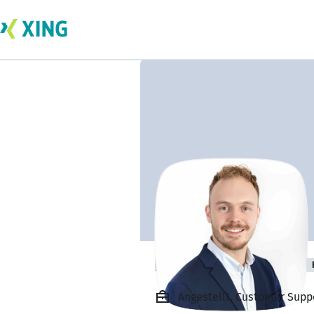
Fabrizio Forneck
Angestellt, Customer Supp