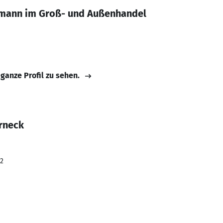
mann im Groß- und Außenhandel
 ganze Profil zu sehen.
orneck
22