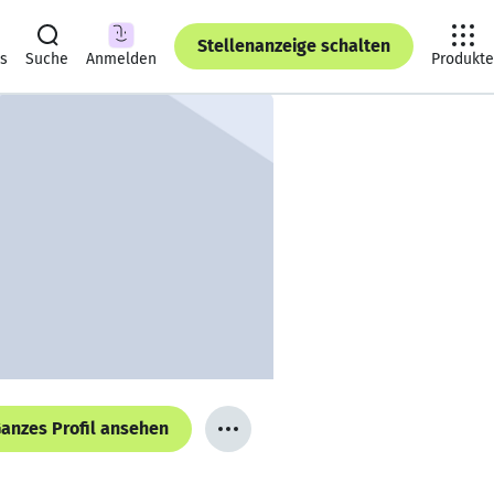
Stellenanzeige schalten
ts
Suche
Anmelden
Produkte
anzes Profil ansehen