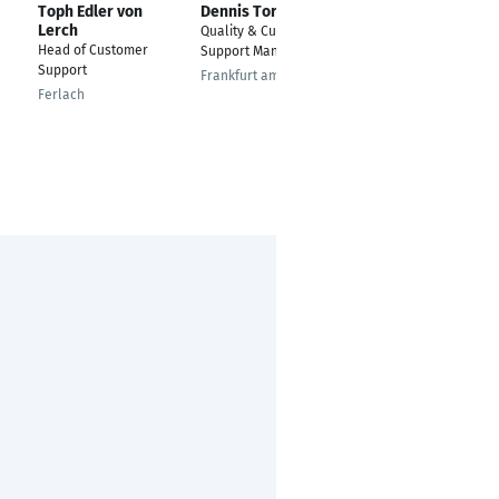
Toph Edler von
Dennis Torlümke
Stephanie Spitzer
Lerch
Quality & Customer
Customer Support
Head of Customer
Support Manager
Specialist Lohn- und
Support
Gehaltsabrechnung
Frankfurt am Main
Ferlach
Dornach