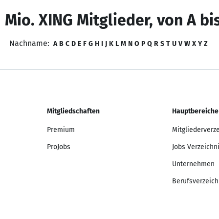
 Mio. XING Mitglieder, von A bi
Nachname:
A
B
C
D
E
F
G
H
I
J
K
L
M
N
O
P
Q
R
S
T
U
V
W
X
Y
Z
Mitgliedschaften
Hauptbereiche
Premium
Mitgliederverz
ProJobs
Jobs Verzeichn
Unternehmen
Berufsverzeich