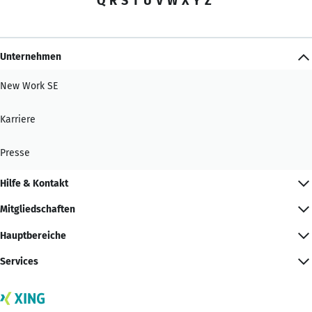
Q
R
S
T
U
V
W
X
Y
Z
Unternehmen
New Work SE
Karriere
Presse
Hilfe & Kontakt
Mitgliedschaften
Hauptbereiche
Services