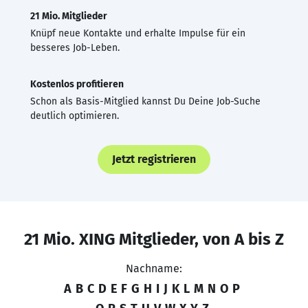
21 Mio. Mitglieder
Knüpf neue Kontakte und erhalte Impulse für ein
besseres Job-Leben.
Kostenlos profitieren
Schon als Basis-Mitglied kannst Du Deine Job-Suche
deutlich optimieren.
Jetzt registrieren
21 Mio. XING Mitglieder, von A bis Z
Nachname:
A
B
C
D
E
F
G
H
I
J
K
L
M
N
O
P